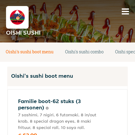
OISHī SUSHI
Oishi's sushi boot menu
Oishi's sushi combo
Oishi speci
Oishi's sushi boot menu
Familie boot-62 stuks (3
personen)
7 sashimi, 7 nigiri, 6 futomaki, 8 in/out
krab, 8 special dragon eyes, 8 maki
frituur, 8 special roll, 10 soya roll.