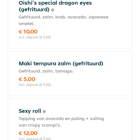
Oishi's special dragon eyes
(gefrituurd)
Gefrituurd, zalm, krab, avocado, Japanese
omelet.
€ 10,00
incl. deposit (€ 0,00)
Maki tempura zalm (gefrituurd)
Gefrituurd, zalm, tamago.
€ 5,00
incl. deposit (€ 0,00)
Sexy roll
Topping van avocado en paling + vulling
van crispy scampi's.
€ 12,00
incl. deposit (€ 0,00)