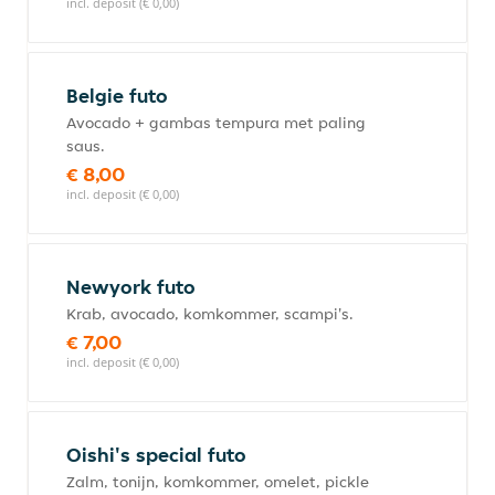
incl. deposit (€ 0,00)
Belgie futo
Avocado + gambas tempura met paling
saus.
€ 8,00
incl. deposit (€ 0,00)
Newyork futo
Krab, avocado, komkommer, scampi's.
€ 7,00
incl. deposit (€ 0,00)
Oishi's special futo
Zalm, tonijn, komkommer, omelet, pickle