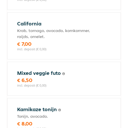
California
Krab, tamago, avocado, komkommer,
raijds, omelet.
€ 7,00
incl. deposit (€ 0,00)
Mixed veggie futo
€ 6,50
incl. deposit (€ 0,00)
Kamikaze tonijn
Tonijn, avocado.
€ 8,00