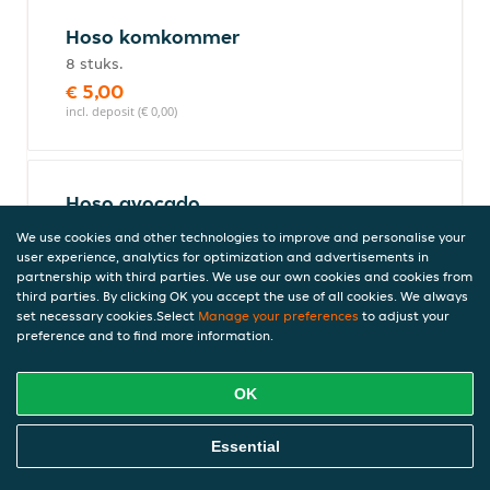
Hoso komkommer
8 stuks.
€ 5,00
incl. deposit (€ 0,00)
Hoso avocado
8 stuks.
We use cookies and other technologies to improve and personalise your
€ 5,00
user experience, analytics for optimization and advertisements in
partnership with third parties. We use our own cookies and cookies from
incl. deposit (€ 0,00)
third parties. By clicking OK you accept the use of all cookies. We always
set necessary cookies.Select
Manage your preferences
to adjust your
preference and to find more information.
Sashimi
OK
Order Food Online
Essential
Sashimi tonijn 4 stuks
€ 7,00